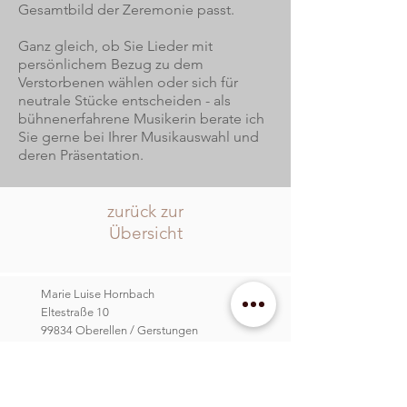
Gesamtbild der Zeremonie passt.
Ganz gleich, ob Sie Lieder mit
persönlichem Bezug zu dem
Verstorbenen wählen oder sich für
neutrale Stücke entscheiden - als
bühnenerfahrene Musikerin berate ich
Sie gerne bei Ihrer Musikauswahl und
deren Präsentation.
zurück
zur
Übersicht
Marie Luise Hornbach
Eltestraße 10
99834 Oberellen / Gerstungen
Impressum